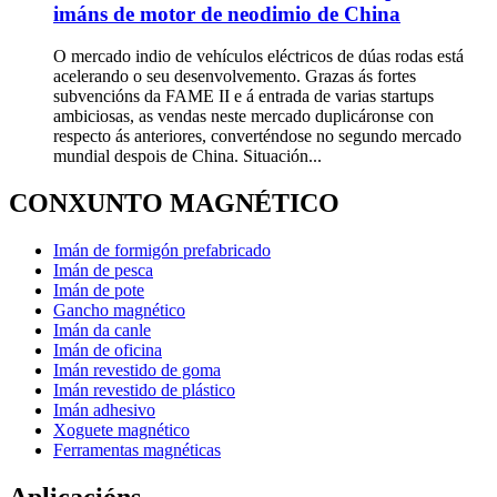
imáns de motor de neodimio de China
O mercado indio de vehículos eléctricos de dúas rodas está
acelerando o seu desenvolvemento. Grazas ás fortes
subvencións da FAME II e á entrada de varias startups
ambiciosas, as vendas neste mercado duplicáronse con
respecto ás anteriores, converténdose no segundo mercado
mundial despois de China. Situación...
CONXUNTO MAGNÉTICO
Imán de formigón prefabricado
Imán de pesca
Imán de pote
Gancho magnético
Imán da canle
Imán de oficina
Imán revestido de goma
Imán revestido de plástico
Imán adhesivo
Xoguete magnético
Ferramentas magnéticas