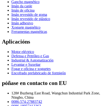
Gancho magnético
Imán da canle
Imán de oficina
Imán revestido de goma
Imán revestido de plástico
Imán adhesivo
Xoguete magnético
Ferramentas magnéticas
Aplicacións
Motor eléctrico
Defensa e Petróleo e Gas
Industrial & Automatización
Levantar e Suxeitar
Fogar e oficina e xoguetes
Encofrado prefabricado de formigón
póñase en contacto con EU
128# Buzheng East Road, Wangchun Industrial Park Zone,
Ningbo, China
0086-574-27883742
0086-18957413363