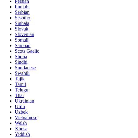
Persian
Punjabi
Serbian
Sesotho
Sinhala
Slovak
Slovenian
Somali
Samoan
Scots Gaelic
Shona
Sindhi
Sundanese
Swahili
Tajik
Tamil
Telugu
Thai
Ukrainian
Urdu
Uzbek
Vietnamese
Welsh
Xhosa
Yiddish