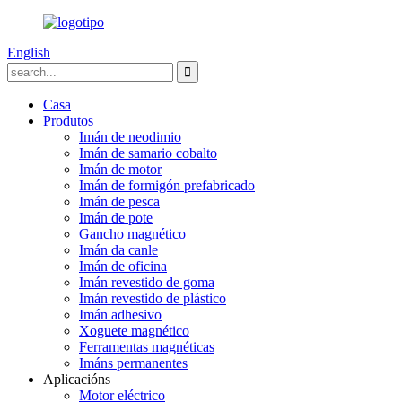
English
Casa
Produtos
Imán de neodimio
Imán de samario cobalto
Imán de motor
Imán de formigón prefabricado
Imán de pesca
Imán de pote
Gancho magnético
Imán da canle
Imán de oficina
Imán revestido de goma
Imán revestido de plástico
Imán adhesivo
Xoguete magnético
Ferramentas magnéticas
Imáns permanentes
Aplicacións
Motor eléctrico