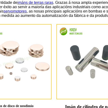
ntidade de
imáns de terras raras
. Grazas á nosa ampla experien
ter éxito ao servir a maioría das aplicacións industriais como 
ais
servomotores
, as nosas principais aplicacións en bombas e
an medida ao aumento da automatización da fábrica e da produti
n de disco de neodimio
Imán de cilindro de 