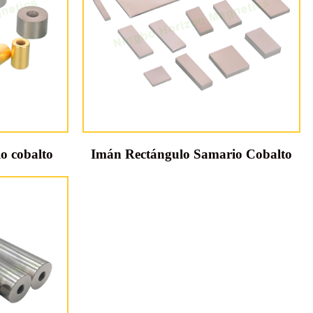
o cobalto
Imán Rectángulo Samario Cobalto