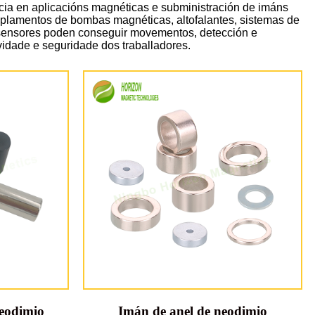
cia en aplicacións magnéticas e subministración de imáns
acoplamentos de bombas magnéticas, altofalantes, sistemas de
 sensores poden conseguir movementos, detección e
vidade e seguridade dos traballadores.
neodimio
Imán de anel de neodimio