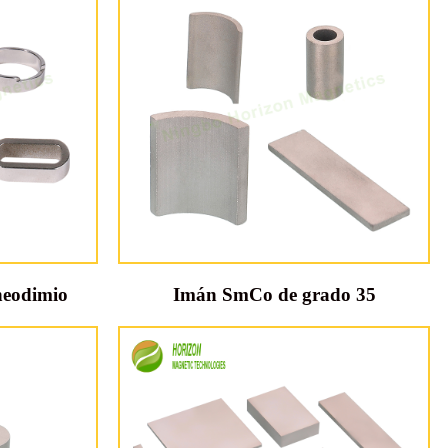
neodimio
Imán SmCo de grado 35