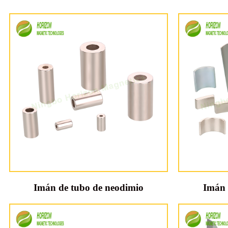
Imán de tubo de neodimio
Imán 