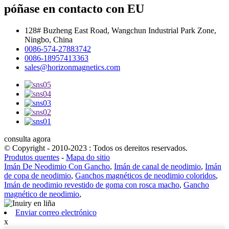
póñase en contacto con EU
128# Buzheng East Road, Wangchun Industrial Park Zone,
Ningbo, China
0086-574-27883742
0086-18957413363
sales@horizonmagnetics.com
consulta agora
© Copyright - 2010-2023 : Todos os dereitos reservados.
Produtos quentes
-
Mapa do sitio
Imán De Neodimio Con Gancho
,
Imán de canal de neodimio
,
Imán
de copa de neodimio
,
Ganchos magnéticos de neodimio coloridos
,
Imán de neodimio revestido de goma con rosca macho
,
Gancho
magnético de neodimio
,
Enviar correo electrónico
x