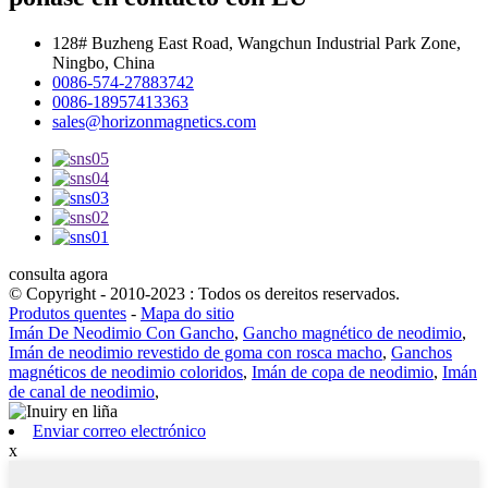
128# Buzheng East Road, Wangchun Industrial Park Zone,
Ningbo, China
0086-574-27883742
0086-18957413363
sales@horizonmagnetics.com
consulta agora
© Copyright - 2010-2023 : Todos os dereitos reservados.
Produtos quentes
-
Mapa do sitio
Imán De Neodimio Con Gancho
,
Gancho magnético de neodimio
,
Imán de neodimio revestido de goma con rosca macho
,
Ganchos
magnéticos de neodimio coloridos
,
Imán de copa de neodimio
,
Imán
de canal de neodimio
,
Enviar correo electrónico
x