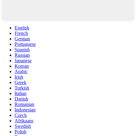
English
French
German
Portuguese
Spanish
Russian
Japanese
Korean
Arabic
Irish
Greek
Turkish
Italian
Danish
Romanian
Indonesian
Czech
Afrikaans
Swedish
Polish