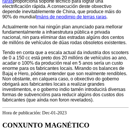
raras
proporciona soporte técnico para lograr una
electrificación rápida. A consecución deste obxectivo
depende inevitablemente de China, que produce máis do
90% do mundial
Imáns de neodimio de terras raras
.
Actualmente non hai ningún plan anunciado para mellorar
fundamentalmente a infraestrutura pública e privada
nacional, nin para eliminar das estradas algúns dos centos
de millóns de vehículos de dúas rodas obsoletos existentes.
Tendo en conta que a escala actual da industria dos scooters
de 0 a 150 cc está preto dos 20 millóns de vehículos ao ano,
acadar o 100% da produción real en 5 anos sería un custo
enorme para os fabricantes locais. Mirando os balances de
Bajaj e Hero, pódese entender que son realmente rendibles.
Non obstante, en calquera caso, o obxectivo do goberno
obrigará aos fabricantes locais a realizar grandes
investimentos, e o goberno indio tamén introducirá diversas
formas de subvencións para reducir algúns dos custos dos
fabricantes (que aínda non foron revelados).
Hora de publicación: Dec-01-2023
CONXUNTO MAGNÉTICO