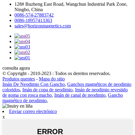
128# Buzheng East Road, Wangchun Industrial Park Zone,
Ningbo, China
0086-574-27883742
0086-18957413363
sales@horizonmagnetics.com
consulta agora
© Copyright - 2010-2023 : Todos os dereitos reservados.
Produtos quentes
-
Mapa do sitio
Imán De Neodimio Con Gancho
,
Ganchos magnéticos de neodimio
coloridos
,
Imán de copa de neodimio
,
Imán de neodimio revestido
de goma con rosca macho
,
Imán de canal de neodimio
,
Gancho
magnético de neodimio
,
Enviar correo electrónico
x