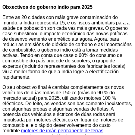
Obxectivos do goberno indio para 2025
Entre as 20 cidades con máis grave contaminación do
mundo, a India representa 15, e os riscos ambientais para a
saúde da poboación son cada vez máis graves. O goberno
case subestimou o impacto económico das novas políticas
de desenvolvemento enerxético ata agora. Agora, para
reducir as emisións de dióxido de carbono e as importacións
de combustible, o goberno indio está a tomar medidas
activas. Tendo en conta que case o 60% do consumo de
combustible do país procede de scooters, o grupo de
expertos (incluíndo representantes dos fabricantes locais)
viu a mellor forma de que a India logre a electrificación
rapidamente.
O seu obxectivo final é cambiar completamente os novos
vehículos de dúas rodas de 150 cc (máis do 90 % do
mercado actual) para 2025, utilizando motores 100 %
eléctricos. De feito, as vendas son basicamente inexistentes,
con algunhas probas e algunhas vendas de flotas. A
potencia dos vehículos eléctricos de dúas rodas será
impulsada por motores eléctricos en lugar de motores de
combustible, e o rápido desenvolvemento do custo
rendible.
motores de imán permanente de terras