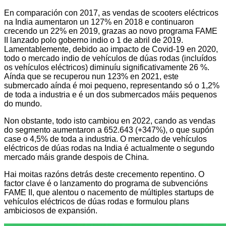
En comparación con 2017, as vendas de scooters eléctricos
na India aumentaron un 127% en 2018 e continuaron
crecendo un 22% en 2019, grazas ao novo programa FAME
II lanzado polo goberno indio o 1 de abril de 2019.
Lamentablemente, debido ao impacto de Covid-19 en 2020,
todo o mercado indio de vehículos de dúas rodas (incluídos
os vehículos eléctricos) diminuíu significativamente 26 %.
Aínda que se recuperou nun 123% en 2021, este
submercado aínda é moi pequeno, representando só o 1,2%
de toda a industria e é un dos submercados máis pequenos
do mundo.
Non obstante, todo isto cambiou en 2022, cando as vendas
do segmento aumentaron a 652.643 (+347%), o que supón
case o 4,5% de toda a industria. O mercado de vehículos
eléctricos de dúas rodas na India é actualmente o segundo
mercado máis grande despois de China.
Hai moitas razóns detrás deste crecemento repentino. O
factor clave é o lanzamento do programa de subvencións
FAME II, que alentou o nacemento de múltiples startups de
vehículos eléctricos de dúas rodas e formulou plans
ambiciosos de expansión.