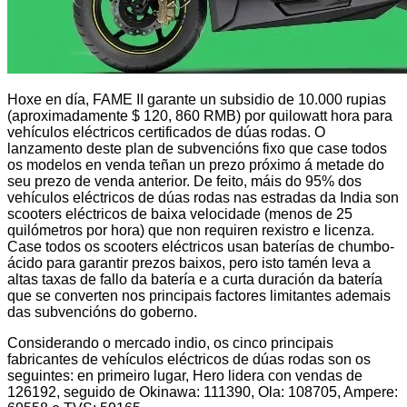
Hoxe en día, FAME II garante un subsidio de 10.000 rupias
(aproximadamente $ 120, 860 RMB) por quilowatt hora para
vehículos eléctricos certificados de dúas rodas. O
lanzamento deste plan de subvencións fixo que case todos
os modelos en venda teñan un prezo próximo á metade do
seu prezo de venda anterior. De feito, máis do 95% dos
vehículos eléctricos de dúas rodas nas estradas da India son
scooters eléctricos de baixa velocidade (menos de 25
quilómetros por hora) que non requiren rexistro e licenza.
Case todos os scooters eléctricos usan baterías de chumbo-
ácido para garantir prezos baixos, pero isto tamén leva a
altas taxas de fallo da batería e a curta duración da batería
que se converten nos principais factores limitantes ademais
das subvencións do goberno.
Considerando o mercado indio, os cinco principais
fabricantes de vehículos eléctricos de dúas rodas son os
seguintes: en primeiro lugar, Hero lidera con vendas de
126192, seguido de Okinawa: 111390, Ola: 108705, Ampere: