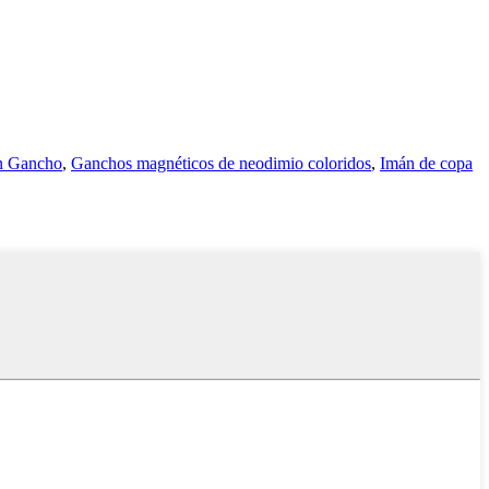
n Gancho
,
Ganchos magnéticos de neodimio coloridos
,
Imán de copa