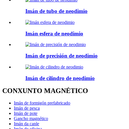
Imán de tubo de neodimio
Imán esfera de neodimio
Imán de precisión de neodimio
Imán de cilindro de neodimio
CONXUNTO MAGNÉTICO
Imán de formigón prefabricado
Imán de pesca
Imán de pote
Gancho magnético
Imán da canle
Imán de oficina