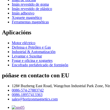
Imán revestido de goma
Imán revestido de plástico
Imán adhesivo
Xoguete magnético
Ferramentas magnéticas
Aplicacións
Motor eléctrico
Defensa e Petróleo e Gas
Industrial & Automatización
Levantar e Suxeitar
Fogar e oficina e xoguetes
Encofrado prefabricado de formigón
póñase en contacto con EU
128# Buzheng East Road, Wangchun Industrial Park Zone, Ni
0086-574-27883742
0086-18957413363
sales@horizonmagnetics.com