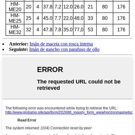
HM-
20
4
37.8
7.2
12.0
26.0
21
80
176
ME20
HM-
25
4
45.0
7.7
22.0
48.0
33
80
176
ME25
HM-
32
4
47.8
7.8
35.0
77,0
53
80
176
ME32
Anterior:
Imán de maceta con rosca interna
Seguinte:
Imán de gancho con parafuso de ollo