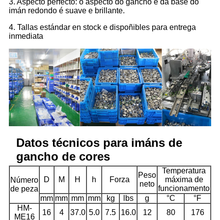
3. Aspecto perfecto: o aspecto do gancho e da base do
imán redondo é suave e brillante.
4. Tallas estándar en stock e dispoñibles para entrega
inmediata
Datos técnicos para imáns de
gancho de cores
Temperatura
Peso
D
M
H
h
Forza
máxima de
Número
neto
funcionamento
de peza
mm
mm
mm
mm
kg
lbs
g
°C
°F
HM-
16
4
37.0
5.0
7.5
16.0
12
80
176
ME16