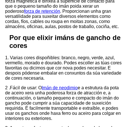
forza magnética e diríxea á superficie de contacto para
que o pequeno tamaño do imán poida xerar un
poderoso
forza de retención
. Proporcionan unha gran
versatilidade para suxeitar diversos elementos como
cordas, fíos, cables ou roupa en moitas zonas, como
almacéns, oficinas, aulas, postos de traballo, cociña, etc.
Por que elixir imáns de gancho de
cores
1. Varias cores dispoñibles: branco, negro, verde, azul,
vermello, morado e dourado. Podes escoller as túas cores
favoritas ou dicirnos que cor nova podes necesitar. E
despois pódense embalar en conxuntos da súa variedade
de cores necesaria.
2 .Fácil de usar: O
Imán de neodimio
e a estrutura da pota
de aceiro xera unha poderosa forza de atracción e, a
continuación, o tamaño pequeno e compacto do imán do
gancho pode cumprir a súa capacidade de suxeición
requirida. É facilmente transportable e extraíble, e podes
usar os ganchos onde haxa ferro ou aceiro para colgar en
interiores ou exteriores.