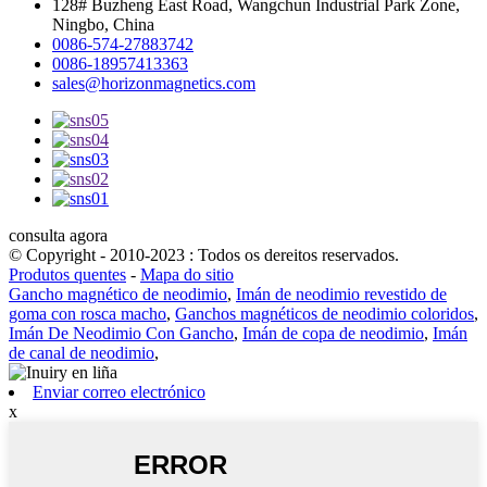
128# Buzheng East Road, Wangchun Industrial Park Zone,
Ningbo, China
0086-574-27883742
0086-18957413363
sales@horizonmagnetics.com
consulta agora
© Copyright - 2010-2023 : Todos os dereitos reservados.
Produtos quentes
-
Mapa do sitio
Gancho magnético de neodimio
,
Imán de neodimio revestido de
goma con rosca macho
,
Ganchos magnéticos de neodimio coloridos
,
Imán De Neodimio Con Gancho
,
Imán de copa de neodimio
,
Imán
de canal de neodimio
,
Enviar correo electrónico
x